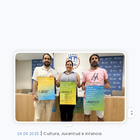
«
Primera
«
...
10
...
18
19
20
21
»
|
24.06.2025
Cultura, Juventud e infancia