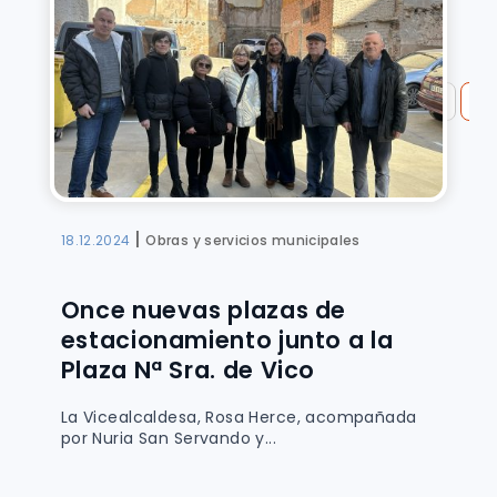
«
Primera
«
...
10
20
...
27
28
29
»
|
18.12.2024
Obras y servicios municipales
Once nuevas plazas de
estacionamiento junto a la
Plaza Nª Sra. de Vico
La Vicealcaldesa, Rosa Herce, acompañada
por Nuria San Servando y...