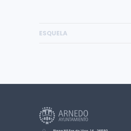
ESQUELA
Plaza Nª Sra de Vico, 14. 26580.