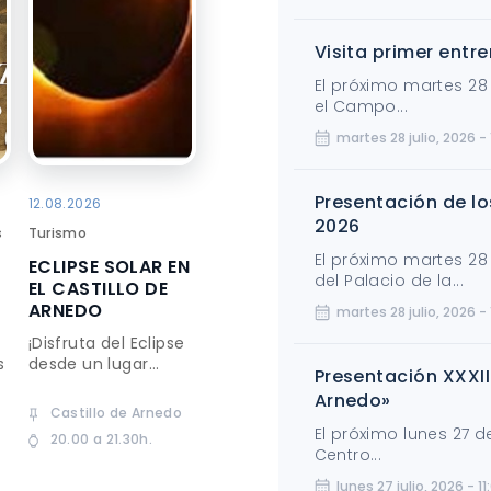
Visita primer ent
El próximo martes 28 d
el Campo...
martes 28 julio, 2026 - 
Presentación de lo
12.08.2026
2026
s
Turismo
El próximo martes 28 d
ECLIPSE SOLAR EN
del Palacio de la...
EL CASTILLO DE
ARNEDO
martes 28 julio, 2026 -
¡Disfruta del Eclipse
s
desde un lugar...
Presentación XXXI
Arnedo»
Castillo de Arnedo
El próximo lunes 27 de
20.00 a 21.30h.
Centro...
lunes 27 julio, 2026 - 11