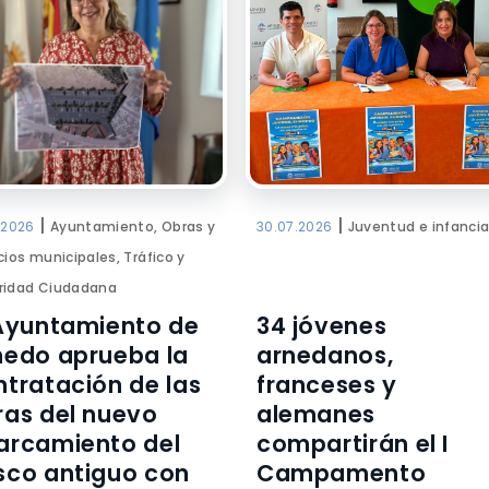
|
|
.2026
Ayuntamiento, Obras y
30.07.2026
Juventud e infanci
cios municipales, Tráfico y
ridad Ciudadana
 Ayuntamiento de
34 jóvenes
nedo aprueba la
arnedanos,
ntratación de las
franceses y
ras del nuevo
alemanes
arcamiento del
compartirán el I
sco antiguo con
Campamento