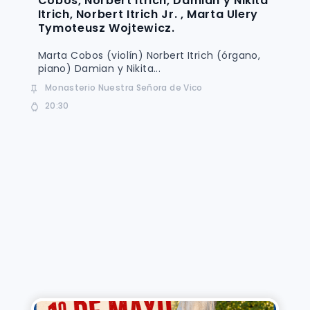
Cobos, Norbert Itrich, Damian y Nikita
Itrich, Norbert Itrich Jr. , Marta Ulery
Tymoteusz Wojtewicz.
Marta Cobos (violín) Norbert Itrich (órgano,
piano) Damian y Nikita...
Monasterio Nuestra Señora de Vico
20:30