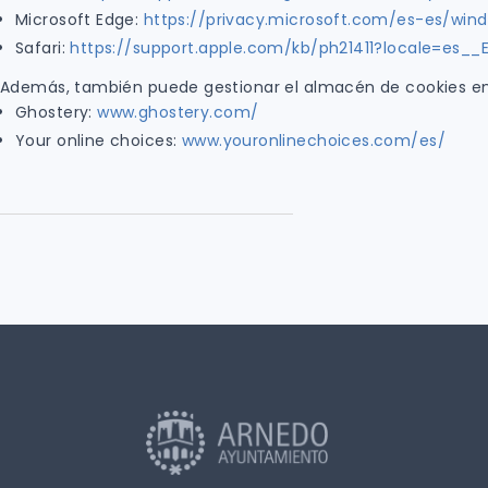
Microsoft Edge:
https://privacy.microsoft.com/es-es/wi
Safari:
https://support.apple.com/kb/ph21411?locale=es__
Además, también puede gestionar el almacén de cookies en
Ghostery:
www.ghostery.com/
Your online choices:
www.youronlinechoices.com/es/