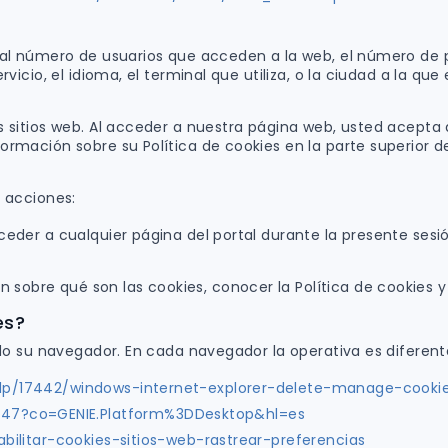
 al número de usuarios que acceden a la web, el número de pág
rvicio, el idioma, el terminal que utiliza, o la ciudad a la qu
os sitios web. Al acceder a nuestra página web, usted acepta
ormación sobre su Política de cookies en la parte superior d
s acciones:
cceder a cualquier página del portal durante la presente sesi
 sobre qué son las cookies, conocer la Política de cookies y
es?
ando su navegador. En cada navegador la operativa es diferen
elp/17442/windows-internet-explorer-delete-manage-cooki
647?co=GENIE.Platform%3DDesktop&hl=es
abilitar-cookies-sitios-web-rastrear-preferencias