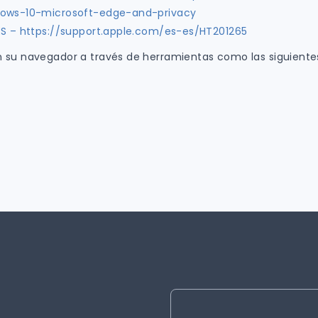
ndows-10-microsoft-edge-and-privacy
ES – https://support.apple.com/es-es/HT201265
 su navegador a través de herramientas como las siguiente