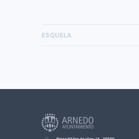
ESQUELA
Plaza Nª Sra de Vico, 14. 26580.