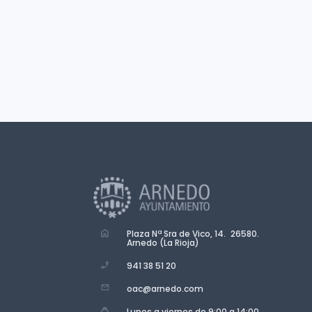
Plaza Nª Sra de Vico, 14. 26580.
Arnedo (La Rioja)
941 38 51 20
oac@arnedo.com
Lunes a viernes de 9:00 a 14:00