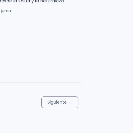
desde la salud y la naturaleza.
 junio
Siguiente
→