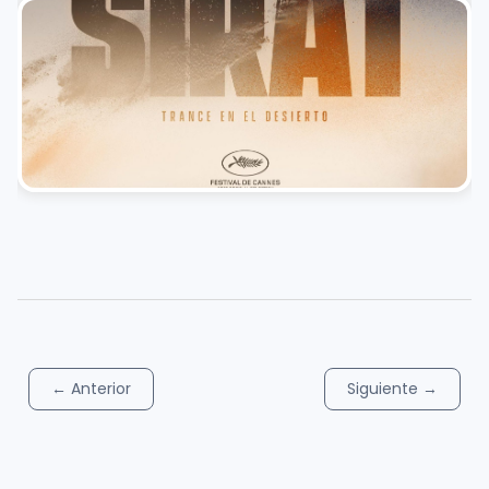
←
Anterior
Siguiente
→