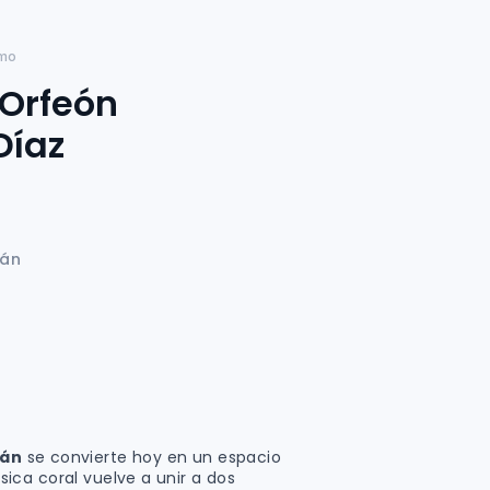
smo
 Orfeón
Díaz
ián
ián
se convierte hoy en un espacio
ca coral vuelve a unir a dos