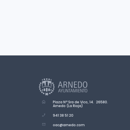
Plaza Nª Sra de Vico, 14. 26580.
Arnedo (La Rioja)
941 38 51 20
oac@arnedo.com