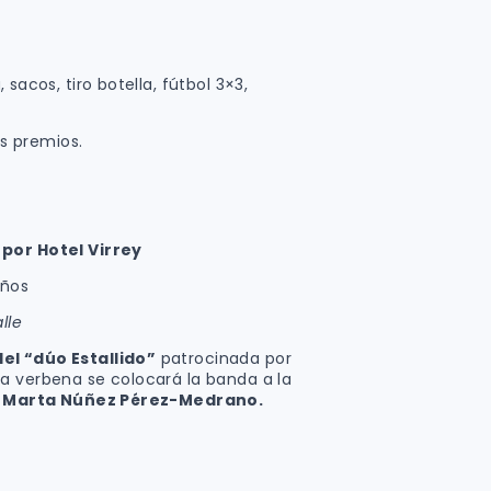
, sacos, tiro botella, fútbol 3×3,
os premios.
por Hotel Virrey
iños
lle
el “dúo Estallido”
patrocinada por
a verbena se colocará la banda a la
:
Marta Núñez Pérez-Medrano.