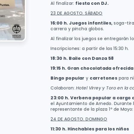
Al finalizar:
fiesta con DJ.
23 DE AGOSTO. SÁBADO
16:00 h.
Juegos infantiles,
soga-tira
carrera y pincha globos.
Al finalizar los juegos se entregarán l
Inscripciones: a partir de las 15:30 h.
18:30 h.
Baile con Danza 58
19:15 h.
Gran chocolatada ofrecida 
Bingo popular
y
carretones
para n
Colaboran:
Hotel Virrey y Toro en la ca
23:00 h.
Verbena popular
a cargo d
el Ayuntamiento de Arnedo. Durante l
representante de la plaza 1º de Mayo
24 DE AGOSTO. DOMINGO
11:30 h.
Hinchables para los niños