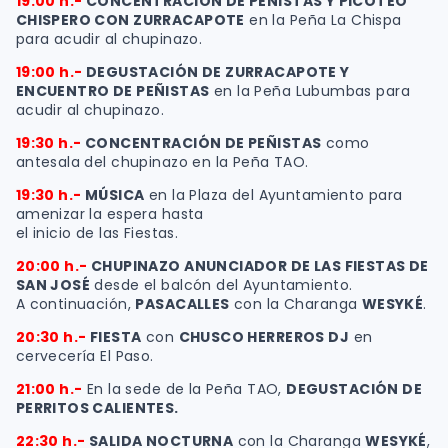
19:00 h.-
CONCENTRACIÓN DE PEÑISTAS Y PICOTEO
CHISPERO CON ZURRACAPOTE
en la Peña La Chispa
para acudir al chupinazo.
19:00 h.-
DEGUSTACIÓN DE ZURRACAPOTE Y
ENCUENTRO DE PEÑISTAS
en la Peña Lubumbas para
acudir al chupinazo.
19:30 h.-
CONCENTRACIÓN DE PEÑISTAS
como
antesala del chupinazo en la Peña TAO.
19:30 h.-
MÚSICA
en la Plaza del Ayuntamiento para
amenizar la espera hasta
el inicio de las Fiestas.
20:00 h.-
CHUPINAZO ANUNCIADOR DE LAS FIESTAS DE
SAN JOSÉ
desde el balcón del Ayuntamiento.
A continuación,
PASACALLES
con la Charanga
WESYKÉ
.
20:30 h.-
FIESTA
con
CHUSCO HERREROS DJ
en
cervecería El Paso.
21:00 h.-
En la sede de la Peña TAO,
DEGUSTACIÓN DE
PERRITOS CALIENTES.
22:30 h.-
SALIDA NOCTURNA
con la Charanga
WESYKÉ
,