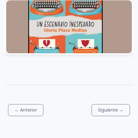
←
Anterior
Siguiente
→