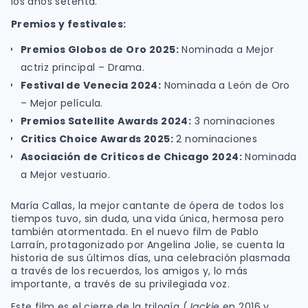
los años setenta.
Premios y festivales:
Premios Globos de Oro 2025:
Nominada a Mejor
actriz principal – Drama.
Festival de Venecia 2024:
Nominada a León de Oro
– Mejor película.
Premios Satellite Awards 2024:
3 nominaciones
Critics Choice Awards 2025:
2 nominaciones
Asociación de Críticos de Chicago 2024:
Nominada
a Mejor vestuario.
María Callas, la mejor cantante de ópera de todos los
tiempos tuvo, sin duda, una vida única, hermosa pero
también atormentada. En el nuevo film de Pablo
Larraín, protagonizado por Angelina Jolie, se cuenta la
historia de sus últimos días, una celebración plasmada
a través de los recuerdos, los amigos y, lo más
importante, a través de su privilegiada voz.
Este film es el cierre de la trilogía (
Jackie
en 2016 y