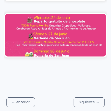
←
Anterior
Siguiente
→