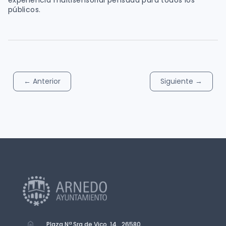
experiencia multisensorial pensada para todos los
públicos.
←
Anterior
Siguiente
→
Plaza Nª Sra de Vico, 14. 26580.