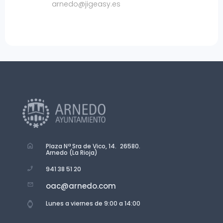
arnedo@jigeasy.es
Plaza Nª Sra de Vico, 14. 26580.
Arnedo (La Rioja)
941 38 51 20
oac@arnedo.com
Lunes a viernes de 9:00 a 14:00