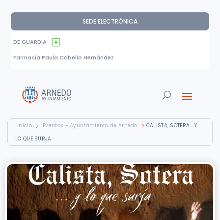
SEDE ELECTRÓNICA
DE GUARDIA
Farmacia Paula Cabello Hernández
Inicio
Eventos - Ayuntamiento de Arnedo
CALISTA, SOTERA… Y
LO QUE SURJA