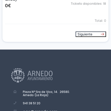
Tickets disponibles:
18
0€
Total:
0
Siguiente
Plaza Nª Sra de Vico, 14. 26580.
Arnedo (La Rioja)
941 38 51 20