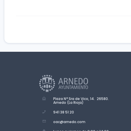
Plaza Nª Sra de Vico, 14. 26580.
Arnedo (La Rioja)
941 38 51 20
oac@arnedo.com