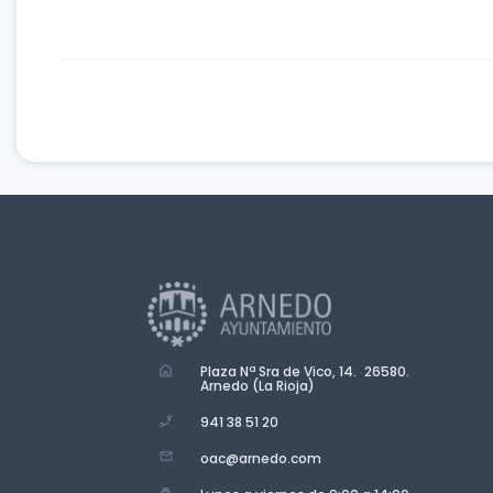
Plaza Nª Sra de Vico, 14. 26580.
Arnedo (La Rioja)
941 38 51 20
oac@arnedo.com