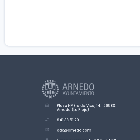
Plaza Nª Sra de Vico, 14. 26580.
Arnedo (La Rioja)
941 38 51 20
oac@arnedo.com