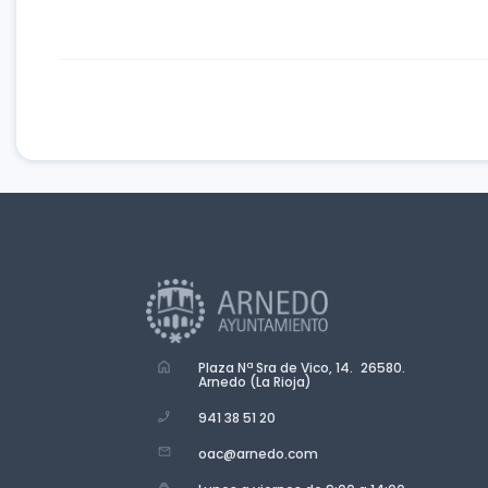
Plaza Nª Sra de Vico, 14. 26580.
Arnedo (La Rioja)
941 38 51 20
oac@arnedo.com