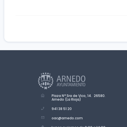
Plaza Nª Sra de Vico, 14. 26580.
Arnedo (La Rioja)
941 38 51 20
oac@arnedo.com