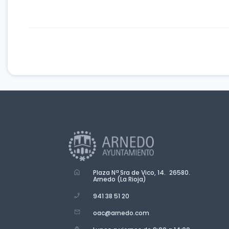
Plaza Nª Sra de Vico, 14. 26580.
Arnedo (La Rioja)
941 38 51 20
oac@arnedo.com