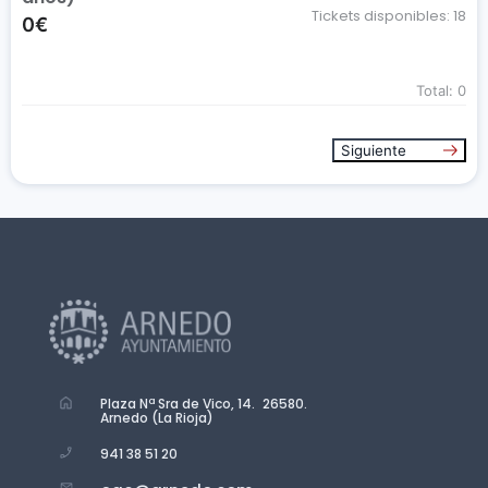
Tickets disponibles:
18
0€
Total:
0
Siguiente
Plaza Nª Sra de Vico, 14. 26580.
Arnedo (La Rioja)
941 38 51 20