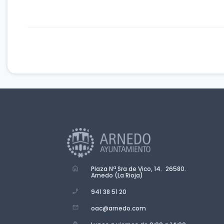
Plaza Nª Sra de Vico, 14. 26580.
Arnedo (La Rioja)
941 38 51 20
oac@arnedo.com