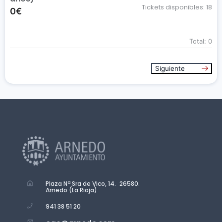
Tickets disponibles:
18
0€
Total:
0
Siguiente
Plaza Nª Sra de Vico, 14. 26580.
Arnedo (La Rioja)
941 38 51 20