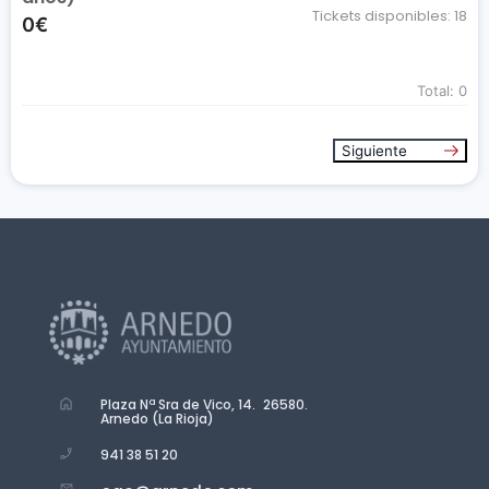
Tickets disponibles:
18
0€
Total:
0
Siguiente
Plaza Nª Sra de Vico, 14. 26580.
Arnedo (La Rioja)
941 38 51 20