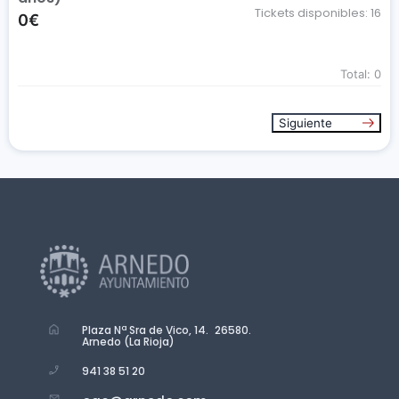
Tickets disponibles:
16
0€
Total:
0
Siguiente
Plaza Nª Sra de Vico, 14. 26580.
Arnedo (La Rioja)
941 38 51 20