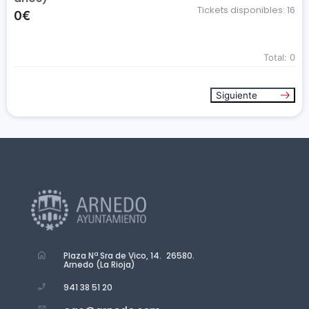
Tickets disponibles:
16
0€
Total:
0
Siguiente
Plaza Nª Sra de Vico, 14. 26580.
Arnedo (La Rioja)
941 38 51 20