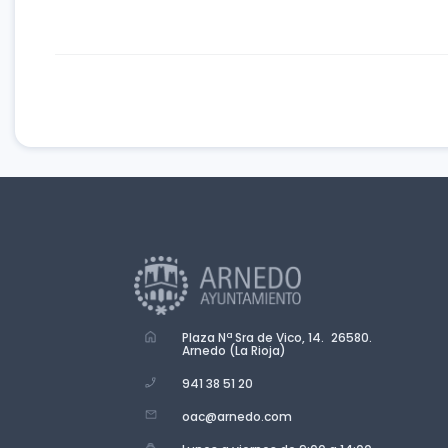
Plaza Nª Sra de Vico, 14. 26580.
Arnedo (La Rioja)
941 38 51 20
oac@arnedo.com