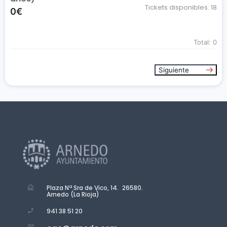
Tickets disponibles:
18
0€
Total:
0
Siguiente
Plaza Nª Sra de Vico, 14. 26580.
Arnedo (La Rioja)
941 38 51 20