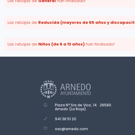
Las rebajas de
General
han finalizado!
Las rebajas de
Reducida (mayores de 65 años y discapaci
Las rebajas de
Niños (de 6 a 13 años)
han finalizado!
Plaza Nª Sra de Vico, 14. 26580.
Arnedo (La Rioja)
941 38 51 20
oac@arnedo.com