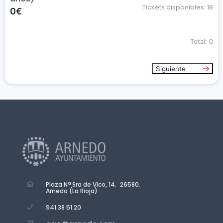
Tickets disponibles:
18
0€
Total:
0
Siguiente
Plaza Nª Sra de Vico, 14. 26580.
Arnedo (La Rioja)
941 38 51 20