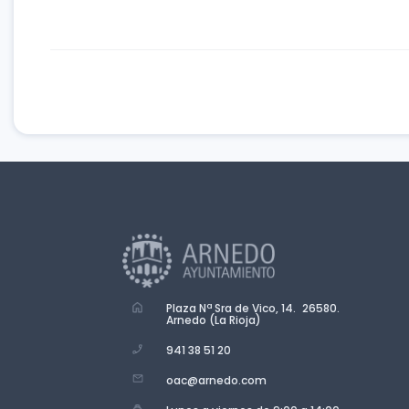
Plaza Nª Sra de Vico, 14. 26580.
Arnedo (La Rioja)
941 38 51 20
oac@arnedo.com