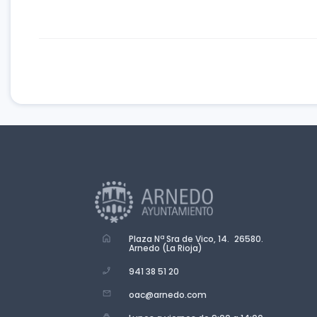
Plaza Nª Sra de Vico, 14. 26580.
Arnedo (La Rioja)
941 38 51 20
oac@arnedo.com