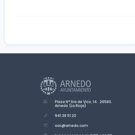
Plaza Nª Sra de Vico, 14. 26580.
Arnedo (La Rioja)
941 38 51 20
oac@arnedo.com