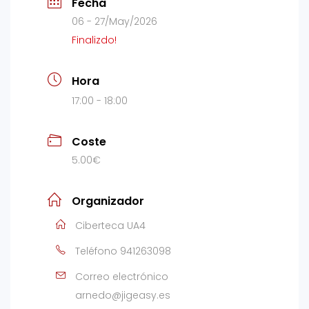
Fecha
06 - 27/May/2026
Finalizdo!
Hora
17:00 - 18:00
Coste
5.00€
Organizador
Ciberteca UA4
Teléfono
941263098
Correo electrónico
arnedo@jigeasy.es