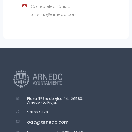
Correo electrónico
turismo@arnedo.com
Plaza Nª Sra de Vico, 14. 26580.
Arnedo (La Rioja)
941 38 51 20
oac@arnedo.com