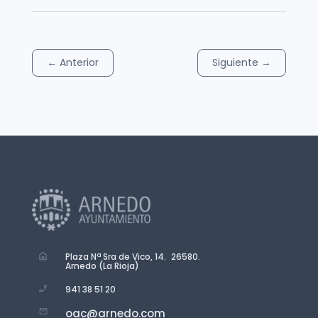
←
Anterior
Siguiente
→
Plaza Nª Sra de Vico, 14. 26580.
Arnedo (La Rioja)
941 38 51 20
oac@arnedo.com