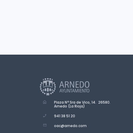
Plaza Nª Sra de Vico, 14. 26580.
Arnedo (La Rioja)
941 38 51 20
oac@arnedo.com