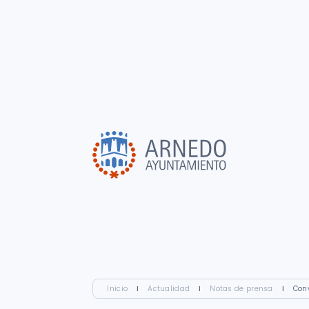
Inicio
I
Actualidad
I
Notas de prensa
I
Conv