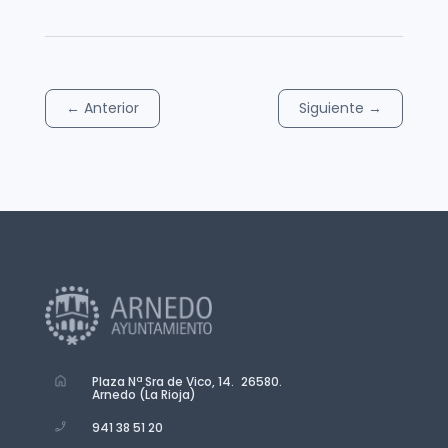
←
Anterior
Siguiente
→
Plaza Nª Sra de Vico, 14. 26580.
Arnedo (La Rioja)
941 38 51 20