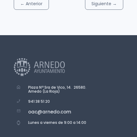
←
Anterior
Siguiente
→
Plaza Nª Sra de Vico, 14. 26580.
Arnedo (La Rioja)
941 38 51 20
oac@arnedo.com
Lunes a viernes de 9:00 a 14:00