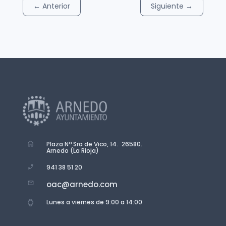
←
Anterior
Siguiente
→
Plaza Nª Sra de Vico, 14. 26580.
Arnedo (La Rioja)
941 38 51 20
oac@arnedo.com
Lunes a viernes de 9:00 a 14:00