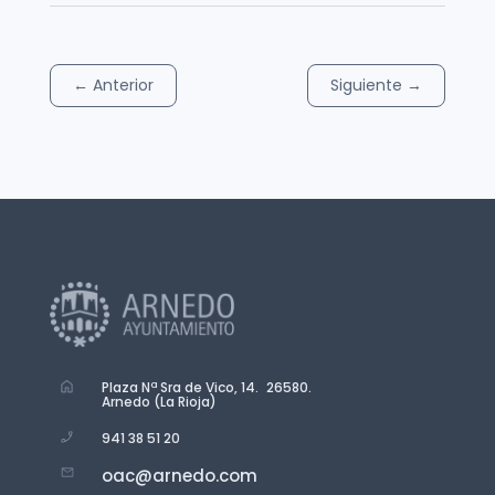
←
Anterior
Siguiente
→
Plaza Nª Sra de Vico, 14. 26580.
Arnedo (La Rioja)
941 38 51 20
oac@arnedo.com