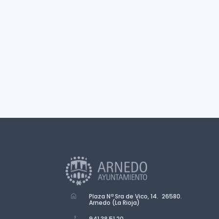
Plaza Nª Sra de Vico, 14. 26580.
Arnedo (La Rioja)
941 38 51 20