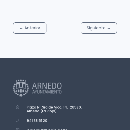
←
Anterior
Siguiente
→
Plaza Nª Sra de Vico, 14. 26580.
Arnedo (La Rioja)
941 38 51 20